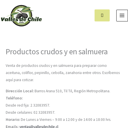
Ir
MA
al
M
contenido
Productos crudos y en salmuera
Venta de productos crudos y en salmuera para preparar como
aceituna, coliflor, pepinillo, cebolla, zanahoria entre otros. Escríbenos
aquí para cotizar.
Dirección Local:
Barros Arana 510, Til Til, Región Metropolitana.
Teléfono:
Desde red fija: 2 32083957.
Desde celulares: 02 32083957.
Horario:
De Lunes a Viernes – 9:00 a 12:00 y de 14:00 a 18:00 hrs.
Emails:
ventas@vallesdechile.cl