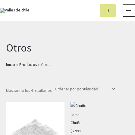
Ir
MA
al
M
contenido
Ordenado
Otros
por
popularidad
Inicio
Productos
Otros
Mostrando los 4 resultados
Otros
Chuño
$
2.990