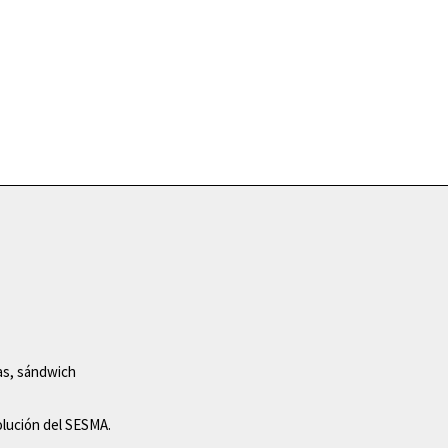
s
as, sándwich
solución del SESMA.