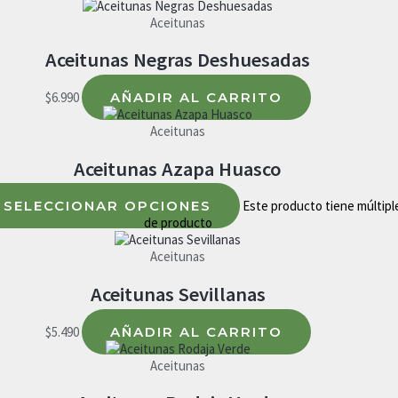
Aceitunas
Aceitunas Negras Deshuesadas
$
6.990
AÑADIR AL CARRITO
Aceitunas
Aceitunas Azapa Huasco
SELECCIONAR OPCIONES
Este producto tiene múltiple
de producto
Aceitunas
Aceitunas Sevillanas
$
5.490
AÑADIR AL CARRITO
Aceitunas