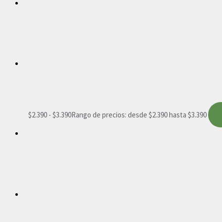
$
2.390
-
$
3.390
Rango de precios: desde $2.390 hasta $3.390