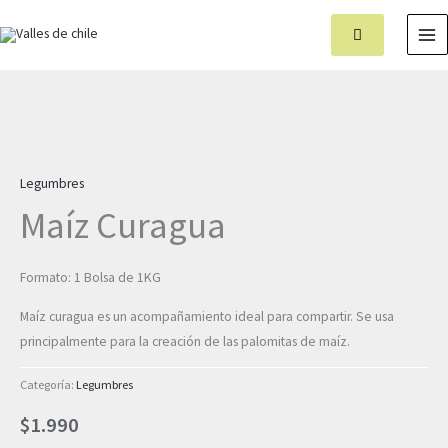
Ir
MA
al
M
contenido
Maíz
Curagua
Legumbres
cantidad
Maíz Curagua
Formato: 1 Bolsa de 1KG
Maíz curagua es un acompañamiento ideal para compartir. Se usa
principalmente para la creación de las palomitas de maíz.
Categoría:
Legumbres
$
1.990