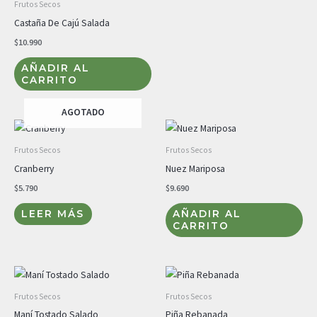
Frutos Secos
Castaña De Cajú Salada
$
10.990
AÑADIR AL
CARRITO
AGOTADO
Frutos Secos
Frutos Secos
Cranberry
Nuez Mariposa
$
5.790
$
9.690
LEER MÁS
AÑADIR AL
CARRITO
Frutos Secos
Frutos Secos
Maní Tostado Salado
Piña Rebanada