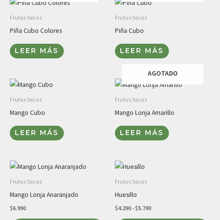
Frutos Secos
Frutos Secos
Piña Cubo Colores
Piña Cubo
LEER MÁS
LEER MÁS
AGOTADO
Frutos Secos
Frutos Secos
Mango Cubo
Mango Lonja Amarillo
LEER MÁS
LEER MÁS
Rango
Est
de
pro
precios:
Frutos Secos
Frutos Secos
desde
tie
Mango Lonja Anaranjado
Huesillo
$4.290
múl
hasta
$
6.990
$
4.290
-
$
5.790
$5.790
var