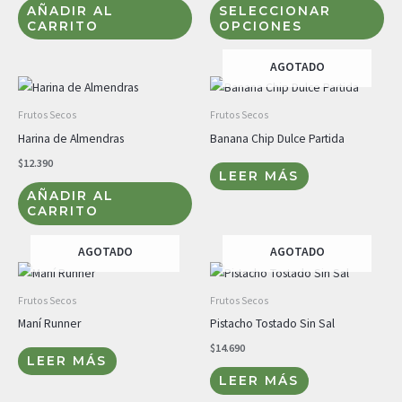
AÑADIR AL
SELECCIONAR
Las
CARRITO
OPCIONES
opc
se
AGOTADO
pu
ele
Frutos Secos
Frutos Secos
en
Harina de Almendras
Banana Chip Dulce Partida
la
$
12.390
pág
LEER MÁS
de
AÑADIR AL
CARRITO
pro
AGOTADO
AGOTADO
Frutos Secos
Frutos Secos
Maní Runner
Pistacho Tostado Sin Sal
$
14.690
LEER MÁS
LEER MÁS