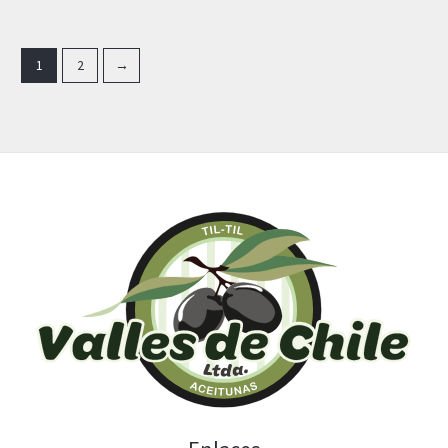
1
2
→