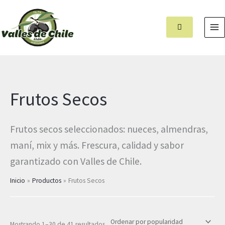
Ir
MA
al
M
contenido
Ordenado
Frutos Secos
por
popularidad
Frutos secos seleccionados: nueces, almendras,
maní, mix y más. Frescura, calidad y sabor
garantizado con Valles de Chile.
Inicio
Productos
Frutos Secos
Mostrando 1–30 de 41 resultados