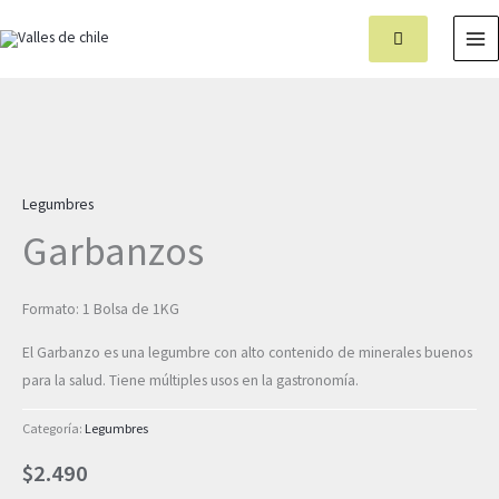
Ir
MA
al
M
contenido
Garbanzos
cantidad
Legumbres
Garbanzos
Formato: 1 Bolsa de 1KG
El Garbanzo es una legumbre con alto contenido de minerales buenos
para la salud. Tiene múltiples usos en la gastronomía.
Categoría:
Legumbres
$
2.490