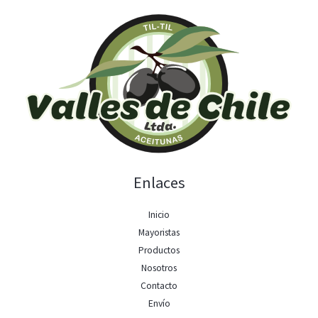
Enlaces
Inicio
Mayoristas
Productos
Nosotros
Contacto
Envío