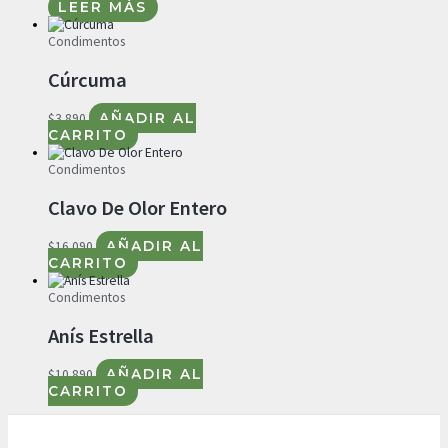
LEER MÁS
Condimentos
Cúrcuma
$
3.890
AÑADIR AL
CARRITO
Condimentos
Clavo De Olor Entero
$
16.090
AÑADIR AL
CARRITO
Condimentos
Anís Estrella
$
10.890
AÑADIR AL
CARRITO